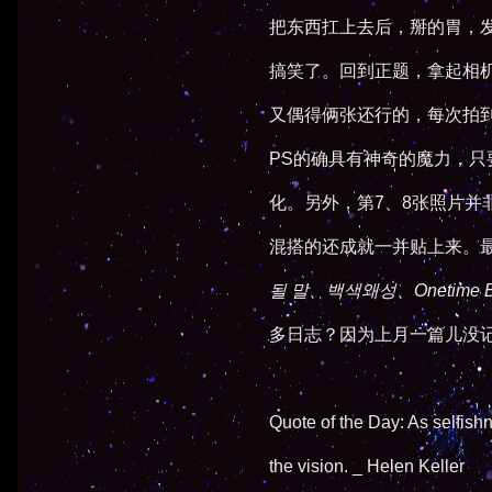
把东西扛上去后，掰的胃，
搞笑了。回到正题，拿起相
又偶得俩张还行的，每次拍
PS的确具有神奇的魔力，
化。另外，第7、8张照片
混搭的还成就一并贴上来。最
될 말、백색왜성、Onetime Bes
多日志？因为上月一篇儿没
Quote of the Day: As selfish
the vision. _ Helen Keller